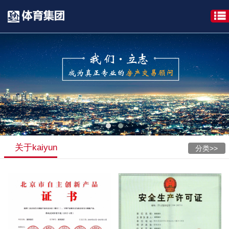
kaiyun
体
育
(中
国
大
陆)-
官
关于kaiyun
分类>>
方
网
站-