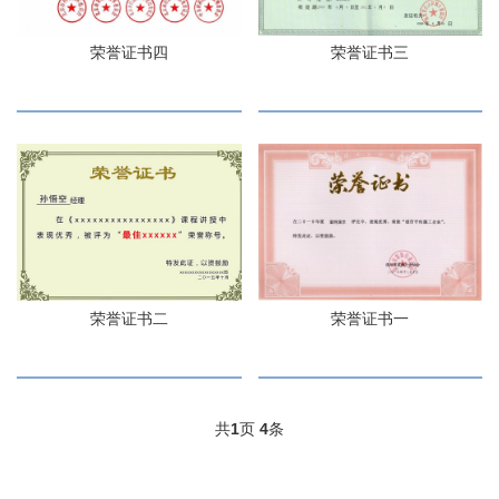
Kaiyun
一
荣誉证书四
荣誉证书三
直
都
在
荣誉证书二
荣誉证书一
共
1
页
4
条