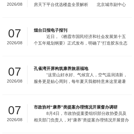
2026/08
房天下平台优选楼盘全景解析 北京城市副中心
通州地铁沿线新房优选：金融街武夷·融御三期的通
勤、配套与品质
07
烟台日报电子报刊
近日，《栖霞市国民经济和社会发展第十五
2026/08
个五年规划纲要》正式发布，明确了“打造胶东生态
圈中心城市”的总体目标，围绕“生态立市、文旅兴
城、工业强基、果业富民
07
孔雀湾开屏构筑康养旅居福地
“这里山好水好、气候宜人，空气温润清新，
2026/08
服务更是贴心周到，每年夏天我都特意来这里避暑
旅居。”来自湖南长沙的退休干部庞福成，已连续3
年到访昆明市五华区西翥
07
市政协对“康养”类提案办理情况开展督办调研
8月4日，市政协提案委组织部分政协委员及
2026/08
相关部门负责人，对“康养”类提案办理情况开展督办
调研。 调研组先后来到图兰朵葡萄酒小镇、贺
兰山宿集、兰一生态园