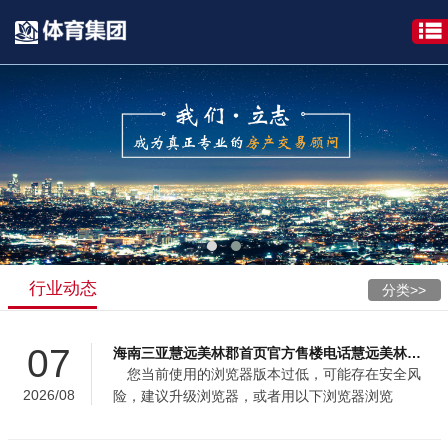
kaiyun
体
育
(中
国
大
陆)-
官
行业动态
分类>>
方
07
海南三亚慧远美林郡首页官方售楼电话慧远美林郡楼盘开发商售楼处地址-户型面积-房价单价折扣-更新楼盘动态@202685中心发布
网
您当前使用的浏览器版本过低，可能存在安全风
2026/08
险，建议升级浏览器，或者用以下浏览器浏览
站-
⚠️渠道唯一：慧远美林郡项目所有咨询服务仅通过
统一接入，无其他官方分