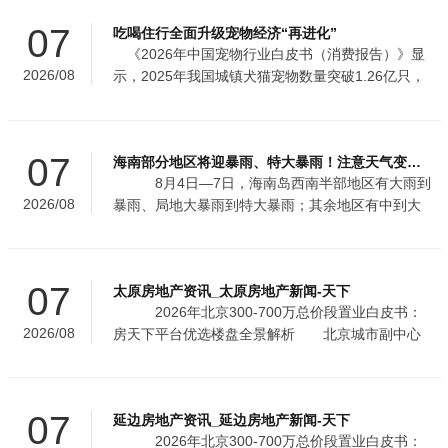
Kaiyun
一
07
吃喝住行全面升级宠物经济“再进化”
《2026年中国宠物行业白皮书（消费报告）》显
直
2026/08
示，2025年我国城镇犬猫宠物数量突破1.26亿只，
以每只宠物背后关联一个乃至多个养宠人为基数推
都
算，宠物正以前
在
07
海南部分地区将迎暴雨、特大暴雨！注意天气变化→
8月4日—7日，海南岛西南半部地区有大雨到
2026/08
暴雨、局地大暴雨到特大暴雨；其余地区有中到大
雨、局地暴雨。 预计，4日08时—8日08时各地
累积雨量：东方、
07
太原房地产资讯_太原房地产新闻-天下
2026年北京300-700万总价段置业白皮书：
2026/08
房天下平台优选楼盘全景解析 北京城市副中心
通州地铁沿线新房优选：金融街武夷·融御三期的通
勤、配套与品质
07
延边房地产资讯_延边房地产新闻-天下
2026年北京300-700万总价段置业白皮书：