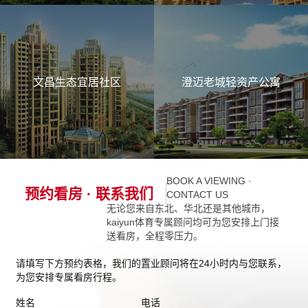
澄迈老城轻资产公寓
总价门槛低，生活配套
成熟，适合预算有限的
文昌生态宜居社区
澄迈老城轻资产公寓
旅居置业人群首次入场
预约看房
BOOK A VIEWING ·
预约看房 · 联系我们
CONTACT US
无论您来自东北、华北还是其他城市，
kaiyun体育专属顾问均可为您安排上门接
送看房，全程零压力。
请填写下方预约表格，我们的置业顾问将在24小时内与您联系，
为您安排专属看房行程。
姓名
电话