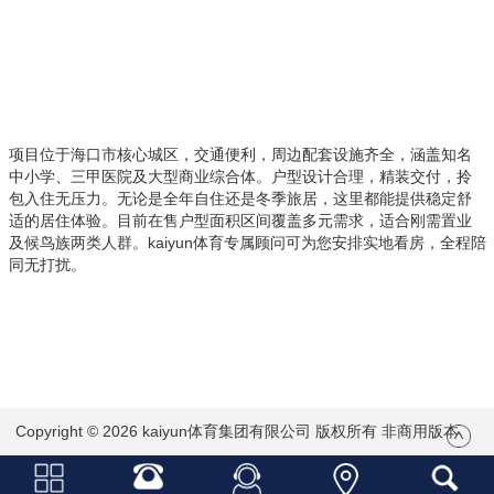
项目位于海口市核心城区，交通便利，周边配套设施齐全，涵盖知名
中小学、三甲医院及大型商业综合体。户型设计合理，精装交付，拎
包入住无压力。无论是全年自住还是冬季旅居，这里都能提供稳定舒
适的居住体验。目前在售户型面积区间覆盖多元需求，适合刚需置业
及候鸟族两类人群。kaiyun体育专属顾问可为您安排实地看房，全程陪
同无打扰。
Copyright © 2026 kaiyun体育集团有限公司 版权所有 非商用版本