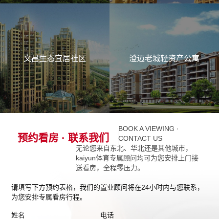
澄迈老城轻资产公寓
总价门槛低，生活配套
成熟，适合预算有限的
文昌生态宜居社区
澄迈老城轻资产公寓
旅居置业人群首次入场
预约看房
BOOK A VIEWING ·
预约看房 · 联系我们
CONTACT US
无论您来自东北、华北还是其他城市，
kaiyun体育专属顾问均可为您安排上门接
送看房，全程零压力。
请填写下方预约表格，我们的置业顾问将在24小时内与您联系，
为您安排专属看房行程。
姓名
电话