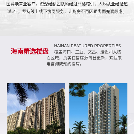
国异地置业客户。资深经纪团队均经过严格培训，人均从业经验超
过5年，坚持线上线下协同服务，让购房不再因距离而充满顾虑。
HAINAN FEATURED PROPERTIES
海南精选楼盘
覆盖海口、三亚、文昌、澄迈四大核
心区域，真实在售房源每日更新，欢迎来
电咨询或预约看房。