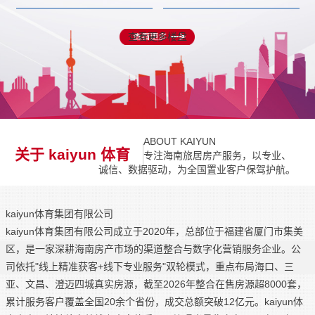
持续释放
想区域
查看更多楼盘
ABOUT KAIYUN
关于 kaiyun 体育
专注海南旅居房产服务，以专业、
诚信、数据驱动，为全国置业客户保驾护航。
kaiyun体育集团有限公司
kaiyun体育集团有限公司成立于2020年，总部位于福建省厦门市集美
区，是一家深耕海南房产市场的渠道整合与数字化营销服务企业。公
司依托"线上精准获客+线下专业服务"双轮模式，重点布局海口、三
亚、文昌、澄迈四城真实房源，截至2026年整合在售房源超8000套，
累计服务客户覆盖全国20余个省份，成交总额突破12亿元。kaiyun体