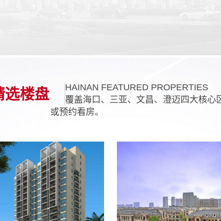
HAINAN FEATURED PROPERTIES
精选楼盘
覆盖海口、三亚、文昌、澄迈四大核心
或预约看房。