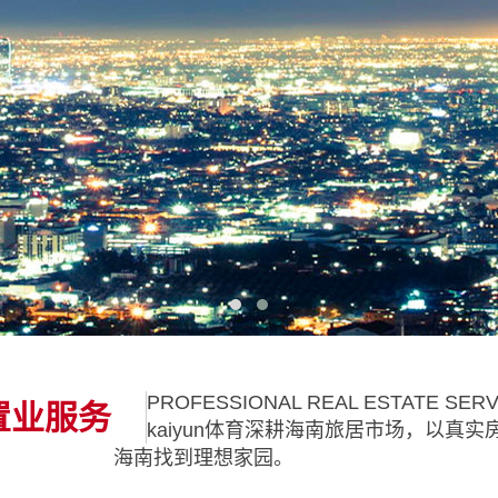
PROFESSIONAL REAL ESTATE SERV
置业服务
kaiyun体育深耕海南旅居市场，以真
海南找到理想家园。