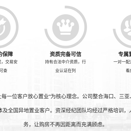
约保障
资质完备可信
专属
程，交易安
持有合法中介资质，行
一对一配
可查
业认证在列
看
以"让每一位客户放心置业"为核心理念。公司整合海口、三亚
群体及全国异地置业客户。资深经纪团队均经过严格培训，
务，让购房不再因距离而充满顾虑。