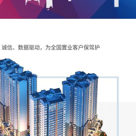
、诚信、数据驱动，为全国置业客户保驾护